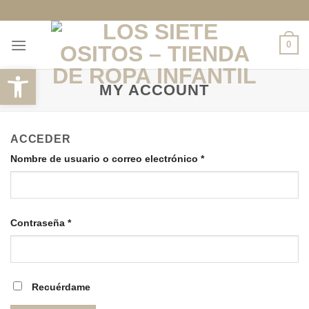
Saltar
al
contenido
0
Abrir barra de herramientas
MY ACCOUNT
ACCEDER
Nombre de usuario o correo electrónico
*
Contraseña
*
Recuérdame