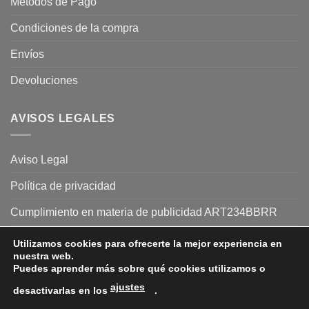
Métodos de Pago
Condiciones de la compra
Envíos
Devoluciones
AVISOS LEGALES
Aviso Legal
Política de privacidad
Cumplimiento en materia de publicidad ART234BBRR
Declaración de accesibilidad
Utilizamos cookies para ofrecerte la mejor experiencia en
nuestra web.
Puedes aprender más sobre qué cookies utilizamos o
ajustes
desactivarlas en los
.
Formas de pago: