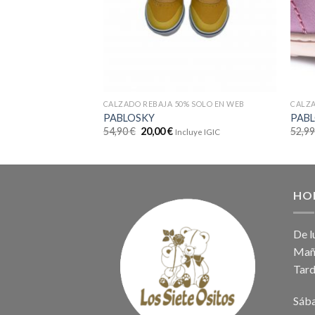
CALZADO REBAJA 50% SOLO EN WEB
CALZA
PABLOSKY
PABL
54,90
€
20,00
€
52,9
Incluye IGIC
HO
De l
Maña
Tard
Sáb