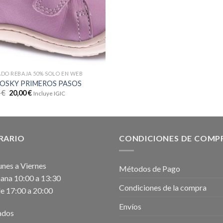
DO REBAJA 50% SOLO EN WEB
OSKY PRIMEROS PASOS
9
€
20,00
€
Incluye IGIC
RARIO
CONDICIONES DE COMP
unes a Viernes
Métodos de Pago
na 10:00 a 13:30
Condiciones de la compra
e 17:00 a 20:00
Envíos
ados