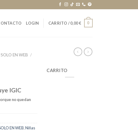
0
CONTACTO
LOGIN
CARRITO /
0,00
€
 SOLO EN WEB
/
CARRITO
uye IGIC
porque no quedan
SOLO EN WEB
,
Niñas