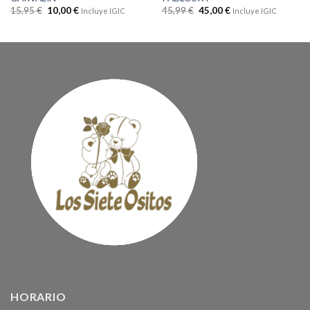
15,95
€
10,00
€
45,99
€
45,00
€
Incluye IGIC
Incluye IGIC
HORARIO