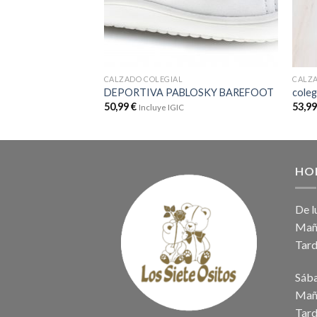
CALZADO COLEGIAL
CALZA
DEPORTIVA PABLOSKY BAREFOOT
coleg
50,99
€
53,9
Incluye IGIC
HO
De l
Maña
Tard
Sáb
Maña
Tard