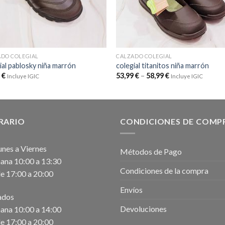
DO COLEGIAL
CALZADO COLEGIAL
ial pablosky niña marrón
colegial titanitos niña marrón
9
€
53,99
€
–
58,99
€
Incluye IGIC
Incluye IGIC
RARIO
CONDICIONES DE COMP
unes a Viernes
Métodos de Pago
na 10:00 a 13:30
Condiciones de la compra
e 17:00 a 20:00
Envíos
ados
Devoluciones
na 10:00 a 14:00
e 17:00 a 20:00