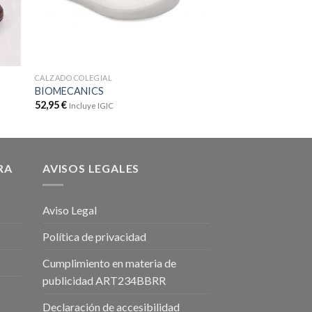
CALZADO COLEGIAL
CALZADO COLEGIAL
BIOMECANICS
BIOMECANICS
52,95
€
52,99
€
Incluye IGIC
Incluye IGIC
RA
AVISOS LEGALES
Aviso Legal
Política de privacidad
Cumplimiento en materia de
publicidad ART234BBRR
Declaración de accesibilidad