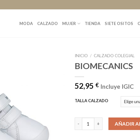
MODA
CALZADO
MUJER
TIENDA
SIETE OSITOS
INICIO
/
CALZADO COLEGIAL
BIOMECANICS
52,95
€
Incluye IGIC
TALLA CALZADO
BIOMECANICS cantidad
AÑADIR A