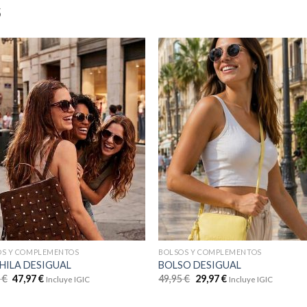
S
OS Y COMPLEMENTOS
BOLSOS Y COMPLEMENTOS
ILA DESIGUAL
BOLSO DESIGUAL
5
€
47,97
€
49,95
€
29,97
€
Incluye IGIC
Incluye IGIC