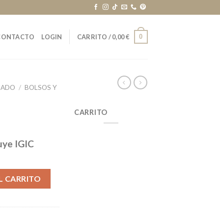
0
CONTACTO
LOGIN
CARRITO /
0,00
€
ZADO
/
BOLSOS Y
CARRITO
uye IGIC
L CARRITO