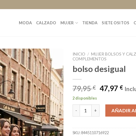
MODA
CALZADO
MUJER
TIENDA
SIETE OSITOS
INICIO
/
MUJER BOLSOS Y CAL
COMPLEMENTOS
bolso desigual
79,95
47,97
€
€
Incl
2 disponibles
bolso desigual cantidad
AÑADIR A
SKU:
8445110716922