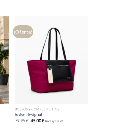
¡Oferta!
BOLSOS Y COMPLEMENTOS
BOLSOS Y COMPLEMEN
bolso desigual
pañuelo desigual
79,95
€
45,00
€
39,95
€
23,97
€
Incluye IGIC
Inclu