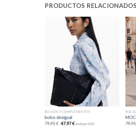
PRODUCTOS RELACIONADO
BOLSOS Y COMPLEMENTOS
BOLS
bolso desigual
MOCH
79,95
€
47,97
€
79,9
Incluye IGIC