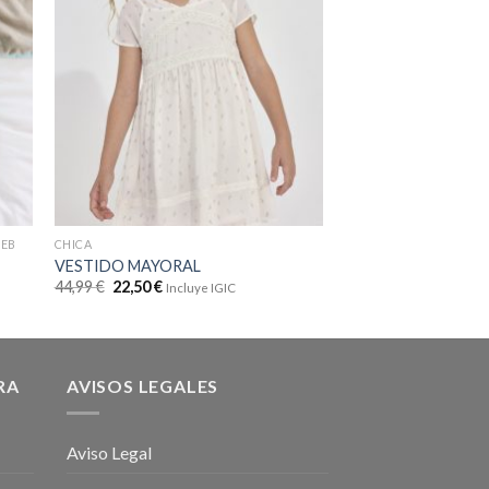
WEB
CHICA
MODA REBAJA VERANO 
VESTIDO MAYORAL
MONITO BEBÉ MAY
44,99
€
22,50
€
39,99
€
20,00
€
Incluye IGIC
Inclu
RA
AVISOS LEGALES
Aviso Legal