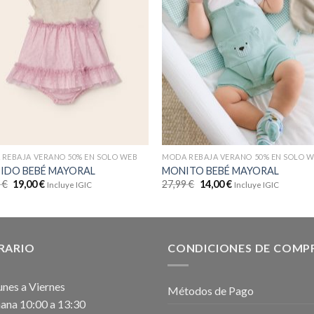
REBAJA VERANO 50% EN SOLO WEB
MODA REBAJA VERANO 50% EN SOLO 
IDO BEBÉ MAYORAL
MONITO BEBÉ MAYORAL
9
€
19,00
€
27,99
€
14,00
€
Incluye IGIC
Incluye IGIC
RARIO
CONDICIONES DE COMP
unes a Viernes
Métodos de Pago
na 10:00 a 13:30