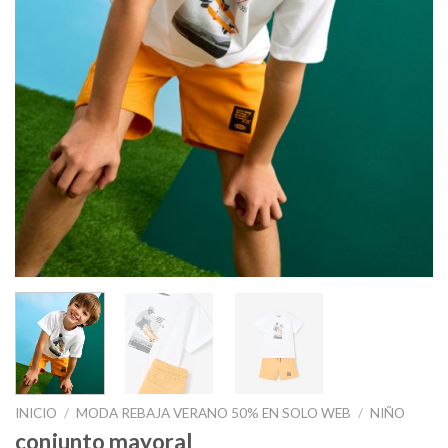
INICIO
/
MODA REBAJA VERANO 50% EN SOLO WEB
/
NIÑO
conjunto mayoral