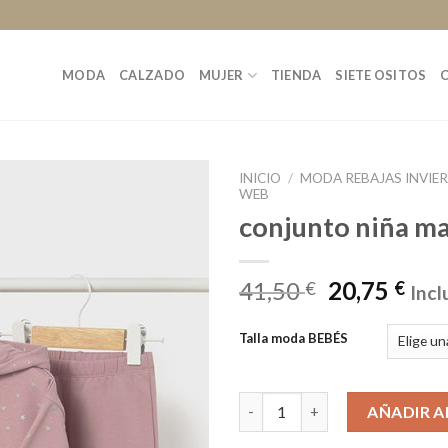
MODA
CALZADO
MUJER
TIENDA
SIETE OSITOS
INICIO
/
MODA REBAJAS INVIE
WEB
conjunto niña m
41,50
20,75
€
€
Incl
Talla moda BEBÉS
conjunto niña mayoral cantid
AÑADIR A