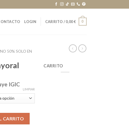
0
CONTACTO
LOGIN
CARRITO /
0,00
€
RNO 50% SOLO EN
ayoral
CARRITO
uye IGIC
LIMPIAR
ad
L CARRITO