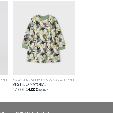
N WEB
MODA REBAJAS INVIERNO 50% SOLO EN WEB
MODA REBAJAS INVIER
VESTIDO MAYORAL
VESTIDO MAYORAL
27,99
€
14,00
€
27,99
€
14,00
€
Incluye IGIC
Inclu
RA
AVISOS LEGALES