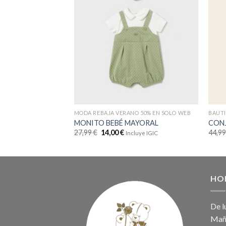
MODA REBAJA VERANO 50% EN SOLO WEB
MONITO BEBÉ MAYORAL
CON
27,99
€
14,00
€
44,9
Incluye IGIC
HO
De l
Maña