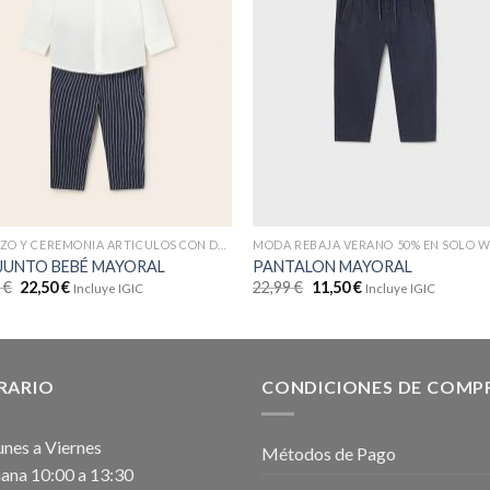
BAUTIZO Y CEREMONIA ARTICULOS CON DTOS
MODA REBAJA VERANO 50% EN SOLO 
JUNTO BEBÉ MAYORAL
PANTALON MAYORAL
9
€
22,50
€
22,99
€
11,50
€
Incluye IGIC
Incluye IGIC
RARIO
CONDICIONES DE COMP
unes a Viernes
Métodos de Pago
na 10:00 a 13:30