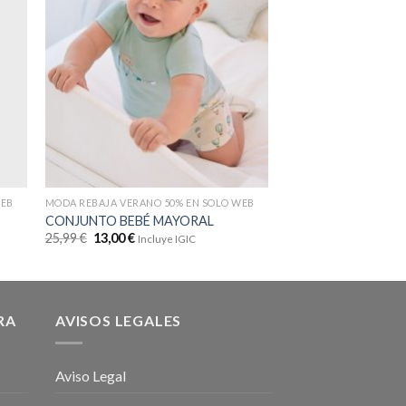
WEB
MODA REBAJA VERANO 50% EN SOLO WEB
MODA REBAJA VERANO 
CONJUNTO BEBÉ MAYORAL
CONJUNTO MAYOR
25,99
€
13,00
€
39,99
€
20,00
€
Incluye IGIC
Inclu
RA
AVISOS LEGALES
Aviso Legal