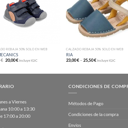
DO REBAJA 50% SOLO EN WEB
CALZADO REBAJA 50% SOLO EN WEB
MECANICS
RIA
9
€
20,00
€
23,00
€
–
25,50
€
Incluye IGIC
Incluye IGIC
RARIO
CONDICIONES DE COMP
unes a Viernes
Métodos de Pago
na 10:00 a 13:30
Condiciones de la compra
e 17:00 a 20:00
Envíos