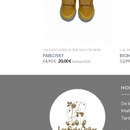
CALZADO REBAJA 50% SOLO EN WEB
CALZA
PABLOSKY
BIO
54,90
€
20,00
€
53,9
Incluye IGIC
HO
De l
Maña
Tard