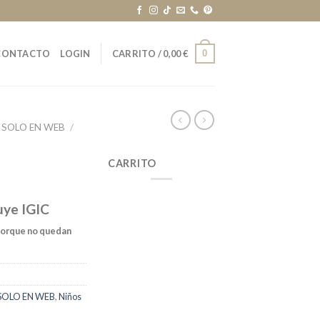
0
CONTACTO
LOGIN
CARRITO /
0,00
€
 SOLO EN WEB
/
CARRITO
uye IGIC
porque no quedan
SOLO EN WEB
,
Niños