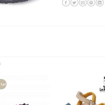
S
rta!