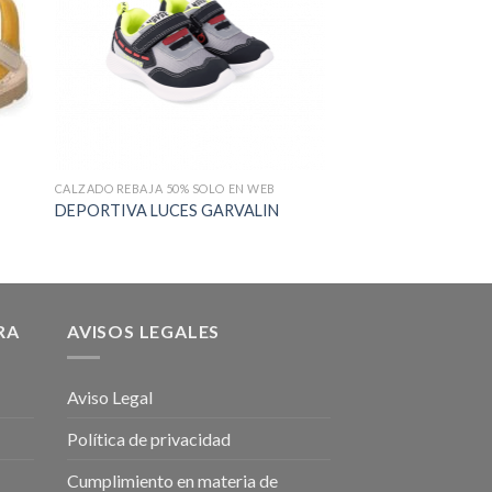
CALZADO REBAJA 50% SOLO EN WEB
CALZADO REBAJA 50% 
DEPORTIVA LUCES GARVALIN
RIA
42,00
€
21,00
€
Inclu
RA
AVISOS LEGALES
Aviso Legal
Política de privacidad
Cumplimiento en materia de