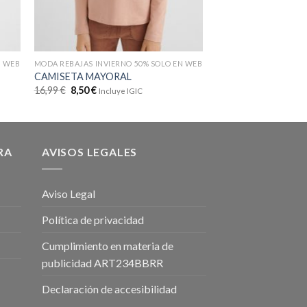
N WEB
MODA REBAJAS INVIERNO 50% SOLO EN WEB
MODA REBAJAS INVIER
CAMISETA MAYORAL
CONJUNTO MAYOR
16,99
€
8,50
€
37,99
€
19,00
€
Incluye IGIC
Inclu
RA
AVISOS LEGALES
Aviso Legal
Política de privacidad
Cumplimiento en materia de
publicidad ART234BBRR
Declaración de accesibilidad