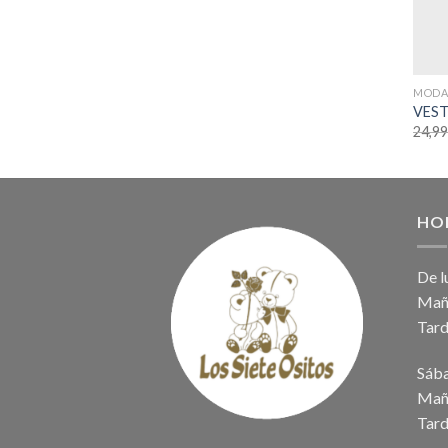
MODA 
VEST
24,9
HO
De l
Maña
Tard
Sáb
Maña
Tard