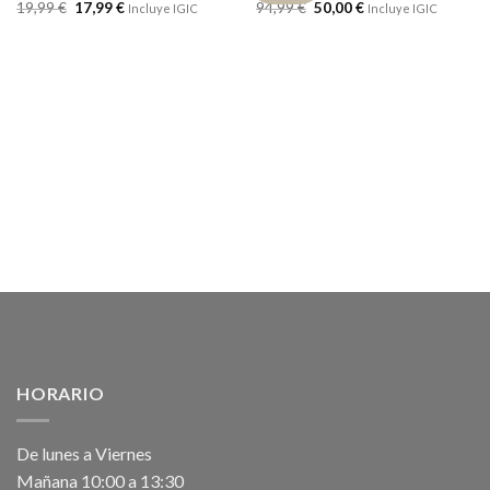
19,99
€
17,99
€
94,99
€
50,00
€
Incluye IGIC
Incluye IGIC
HORARIO
De lunes a Viernes
Mañana 10:00 a 13:30