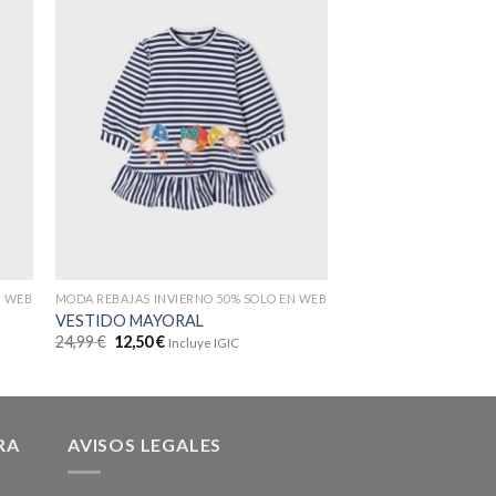
N WEB
MODA REBAJAS INVIERNO 50% SOLO EN WEB
MODA REBAJAS INVIER
VESTIDO MAYORAL
PIJAMA MAYORAL 
24,99
€
12,50
€
25,99
€
13,00
€
Incluye IGIC
Inclu
RA
AVISOS LEGALES