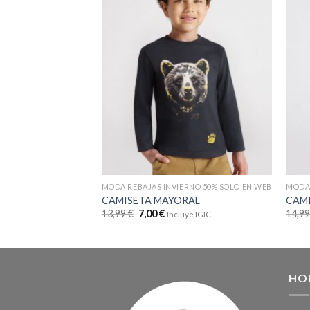
MODA REBAJAS INVIERNO 50% SOLO EN WEB
MODA 
CAMISETA MAYORAL
CAM
13,99
€
7,00
€
14,9
Incluye IGIC
HO