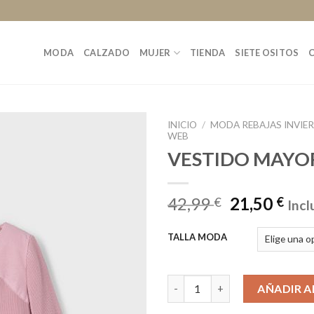
MODA
CALZADO
MUJER
TIENDA
SIETE OSITOS
INICIO
/
MODA REBAJAS INVIE
WEB
VESTIDO MAYO
42,99
21,50
€
€
Incl
TALLA MODA
VESTIDO MAYORAL cantidad
AÑADIR A