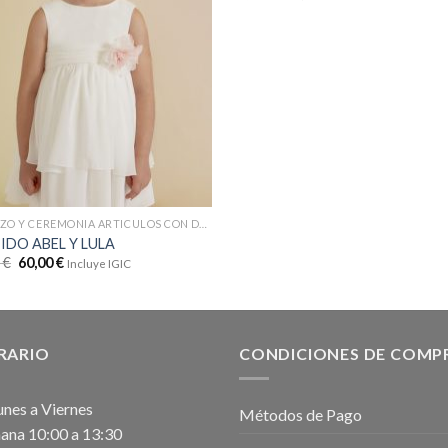
BAUTIZO Y CEREMONIA ARTICULOS CON DTOS
IDO ABEL Y LULA
9
€
60,00
€
Incluye IGIC
RARIO
CONDICIONES DE COMP
unes a Viernes
Métodos de Pago
na 10:00 a 13:30