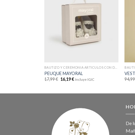
BAUTIZO Y CEREMONIA ARTICULOS CON DTOS
PEUQUE MAYORAL
VEST
17,99
€
16,19
€
94,9
Incluye IGIC
HO
De l
Maña