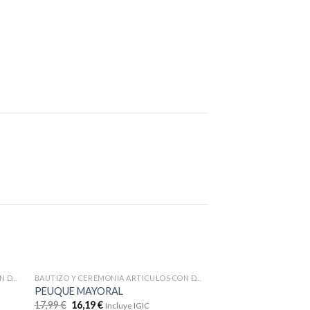
BAUTIZO Y CEREMONIA ARTICULOS CON DTOS
BAUTIZO Y CEREMONIA ARTICULOS CON DTOS
PEUQUE MAYORAL
17,99
€
16,19
€
Incluye IGIC