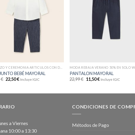
BAUTIZO Y CEREMONIA ARTICULOS CON DTOS
MODA REBAJA VERANO 50% EN SOLO 
JUNTO BEBÉ MAYORAL
PANTALON MAYORAL
9
€
22,50
€
22,99
€
11,50
€
Incluye IGIC
Incluye IGIC
RARIO
CONDICIONES DE COMP
unes a Viernes
Métodos de Pago
na 10:00 a 13:30