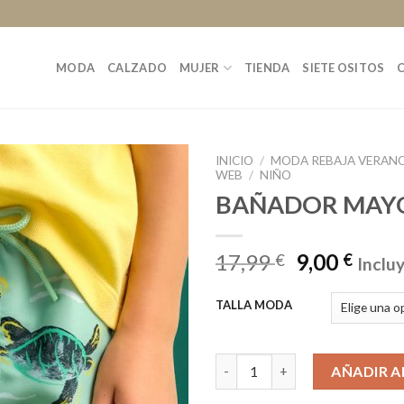
MODA
CALZADO
MUJER
TIENDA
SIETE OSITOS
INICIO
/
MODA REBAJA VERANO
WEB
/
NIÑO
BAÑADOR MAY
17,99
9,00
€
€
Inclu
TALLA MODA
BAÑADOR MAYORAL cantidad
AÑADIR A