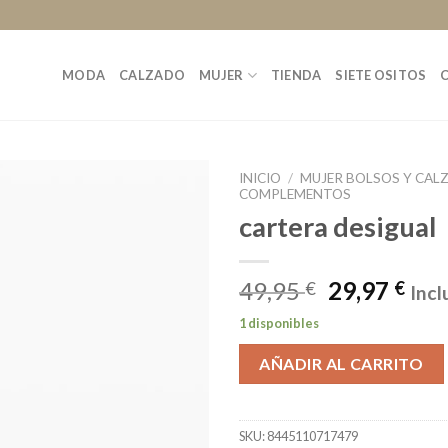
MODA
CALZADO
MUJER
TIENDA
SIETE OSITOS
INICIO
/
MUJER BOLSOS Y CAL
COMPLEMENTOS
cartera desigual
49,95
29,97
€
€
Incl
1 disponibles
AÑADIR AL CARRITO
SKU:
8445110717479