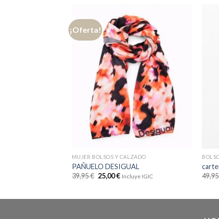
¡Oferta!
MUJER BOLSOS Y CALZADO
BOLS
PAÑUELO DESIGUAL
carte
39,95
€
25,00
€
49,9
Incluye IGIC