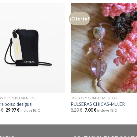
¡Oferta!
OS Y COMPLEMENTOS
BOLSOS Y COMPLEMENTOS
ra bolso desigual
PULSERAS CHICAS-MUJER
5
€
29,97
€
8,20
€
7,00
€
Incluye IGIC
Incluye IGIC