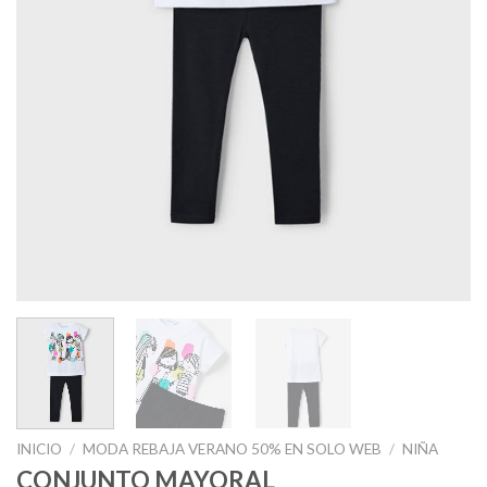
INICIO
/
MODA REBAJA VERANO 50% EN SOLO WEB
/
NIÑA
CONJUNTO MAYORAL