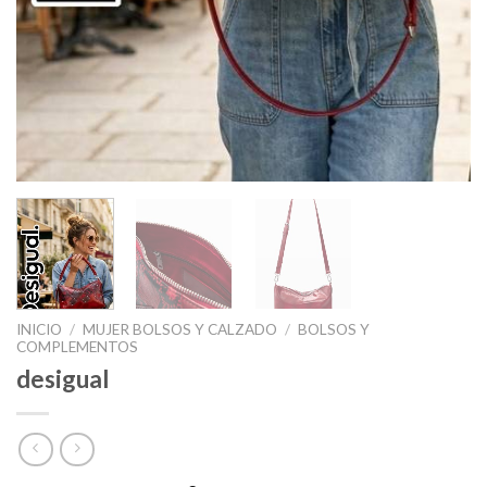
INICIO
/
MUJER BOLSOS Y CALZADO
/
BOLSOS Y
COMPLEMENTOS
desigual