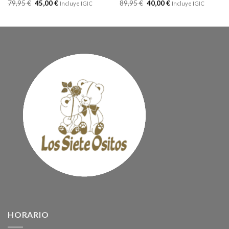
79,95
€
45,00
€
89,95
€
40,00
€
Incluye IGIC
Incluye IGIC
HORARIO