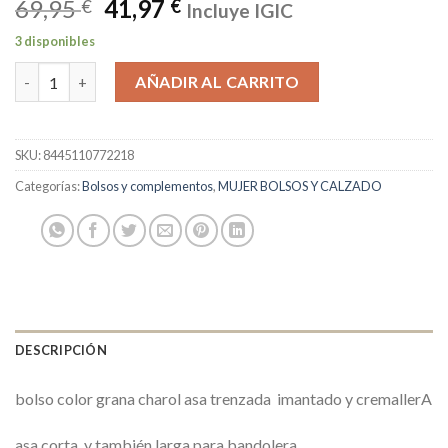
69,95
41,97
€
€
Incluye IGIC
3 disponibles
desigual cantidad
AÑADIR AL CARRITO
SKU:
8445110772218
Categorías:
Bolsos y complementos
,
MUJER BOLSOS Y CALZADO
DESCRIPCIÓN
bolso color grana charol asa trenzada imantado y cremallerA
asa corta y también larga para bandolera