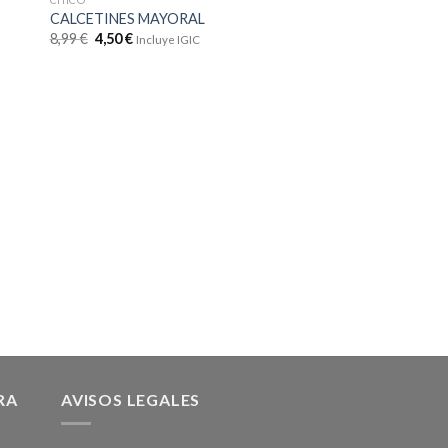
CALCETINES MAYORAL
8,99
€
4,50
€
Incluye IGIC
MODA REBAJA VERANO 
VESTIDO MAYORA
RA
AVISOS LEGALES