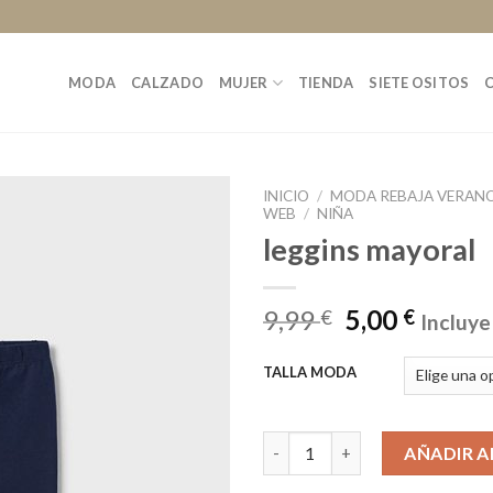
MODA
CALZADO
MUJER
TIENDA
SIETE OSITOS
INICIO
/
MODA REBAJA VERANO
WEB
/
NIÑA
leggins mayoral
9,99
5,00
€
€
Incluye
TALLA MODA
leggins mayoral cantidad
AÑADIR A