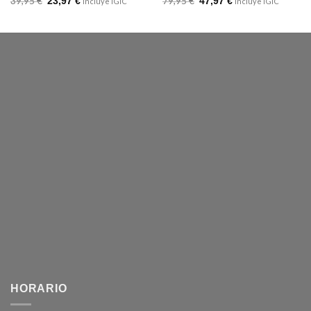
39,95
€
79,95
€
23,97
€
47,97
€
Incluye IGIC
Incluye IGIC
HORARIO