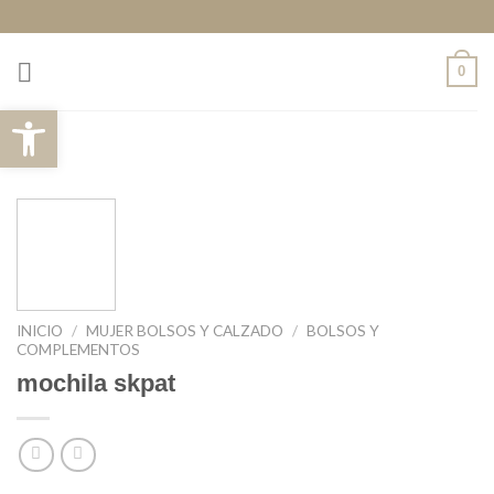
Saltar
al
contenido
0
Abrir barra de herramientas
INICIO
/
MUJER BOLSOS Y CALZADO
/
BOLSOS Y
COMPLEMENTOS
mochila skpat